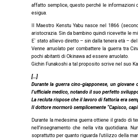
affatto semplice, questo perché le informazioni 
esigua.
Il Maestro Kenstu Yabu nasce nel 1866 (secondo a
aristocrazia. Sin da bambino quindi ricevette le mig
E` stato allievo diretto – sin dalla tenera età –
Venne arruolato per combattere la guerra tra Ci
pochi abitanti di Okinawa ad essere arruolato.
Gichin Funakoshi a tal proposito scrive nel suo 
[…]
Durante la guerra cino-giapponese, un giovane c
l’ufficiale medico, notando il suo perfetto svilupp
La recluta rispose che il lavoro di fattoria era se
Il dottore mormorò semplicemente “Capisco, cap
Durante la medesima guerra ottiene il grado di te
nell’insegnamento che nella vita quotidiana. N
soprattutto per quanto riguarda l’utilizzo della ma