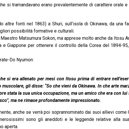
che si tramandavano erano prevalentemente di carattere orale e 
ltre fonti nel 1863) a Shuri, sull’isola di Okinawa, da una fam
liori possibilità formative e culturali.
 del Maestro Matsumura Sokon, ma apprese molto anche da Itosu A
na e Giappone per ottenere il controllo della Corea del 1894-95
Karate-Do Nyumon:
he si era allenato per mesi con Itosu prima di entrare nell’ese
o muscolare, gli disse: “So che vieni da Okinawa. In che arte marzi
mpre stata la sua unica occupazione, ma un amico che era con lui s
isco”, ma ne rimase profondamente impressionato.
nente, anche se verrà poi soprannominato dai suoi allievi come Gu
umerosissimi sono gli aneddoti e le leggende relative alla su
no aperta.